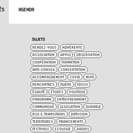
ÉS
AGENDA
SUJETS
RENDEZ-VOUS
ADHÉRENTS
ASSOCIATION
APPUI
OBSERVATION
COOPÉRATION
FORMATION
INFO-CONSEIL
CONCERTATION
ACCOMPAGNEMENT
COVID
MUFO
RENCONTRES
FILIÈRE
FOCUS
ÉGALITÉ
ÉTUDES
POLITIQUE
PANORAMA
ENTREPRENARIAT
COMMUNIQUÉ
LEGISLATION
DURABLE
RSO & TRANSITIONS
DIFFUSION
TERRITOIRES
FINANCEMENTS
FESTIVALS
ECOLOGIE
RADIOS