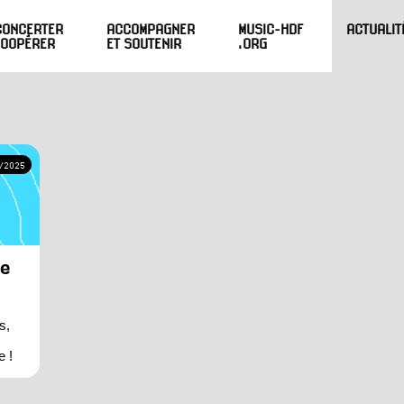
CONCERTER
ACCOMPAGNER
MUSIC-HDF
ACTUALIT
COOPÉRER
ET SOUTENIR
.ORG
/2025
me
s,
e !