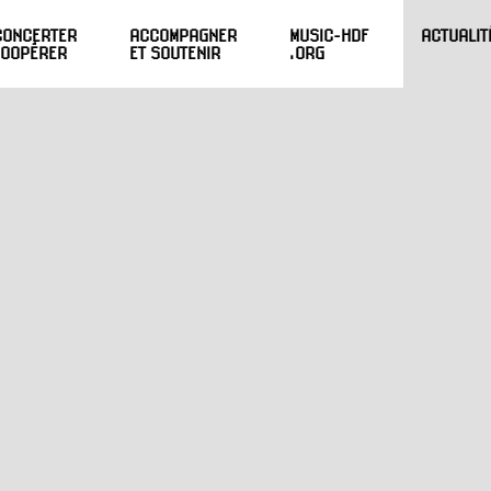
CONCERTER
ACCOMPAGNER
MUSIC-HDF
ACTUALIT
COOPÉRER
ET SOUTENIR
.ORG