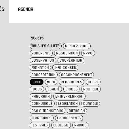
ÉS
AGENDA
SUJETS
TOUS LES SUJETS
RENDEZ-VOUS
ADHÉRENTS
ASSOCIATION
APPUI
OBSERVATION
COOPÉRATION
FORMATION
INFO-CONSEIL
CONCERTATION
ACCOMPAGNEMENT
COVID
MUFO
RENCONTRES
FILIÈRE
FOCUS
ÉGALITÉ
ÉTUDES
POLITIQUE
PANORAMA
ENTREPRENARIAT
COMMUNIQUÉ
LEGISLATION
DURABLE
RSO & TRANSITIONS
DIFFUSION
TERRITOIRES
FINANCEMENTS
FESTIVALS
ECOLOGIE
RADIOS