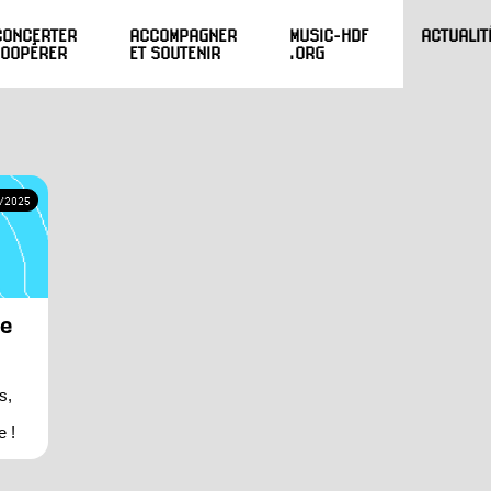
CONCERTER
ACCOMPAGNER
MUSIC-HDF
ACTUALIT
COOPÉRER
ET SOUTENIR
.ORG
/2025
me
s,
e !