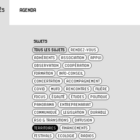
ÉS
AGENDA
SUJETS
TOUS LES SUJETS
RENDEZ-VOUS
ADHÉRENTS
ASSOCIATION
APPUI
OBSERVATION
COOPÉRATION
FORMATION
INFO-CONSEIL
CONCERTATION
ACCOMPAGNEMENT
COVID
MUFO
RENCONTRES
FILIÈRE
FOCUS
ÉGALITÉ
ÉTUDES
POLITIQUE
PANORAMA
ENTREPRENARIAT
COMMUNIQUÉ
LEGISLATION
DURABLE
RSO & TRANSITIONS
DIFFUSION
TERRITOIRES
FINANCEMENTS
FESTIVALS
ECOLOGIE
RADIOS