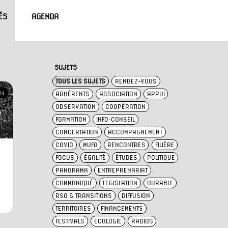
ÉS
AGENDA
SUJETS
TOUS LES SUJETS
RENDEZ-VOUS
ADHÉRENTS
ASSOCIATION
APPUI
23
OBSERVATION
COOPÉRATION
FORMATION
INFO-CONSEIL
CONCERTATION
ACCOMPAGNEMENT
COVID
MUFO
RENCONTRES
FILIÈRE
FOCUS
ÉGALITÉ
ÉTUDES
POLITIQUE
PANORAMA
ENTREPRENARIAT
COMMUNIQUÉ
LEGISLATION
DURABLE
RSO & TRANSITIONS
DIFFUSION
TERRITOIRES
FINANCEMENTS
FESTIVALS
ECOLOGIE
RADIOS