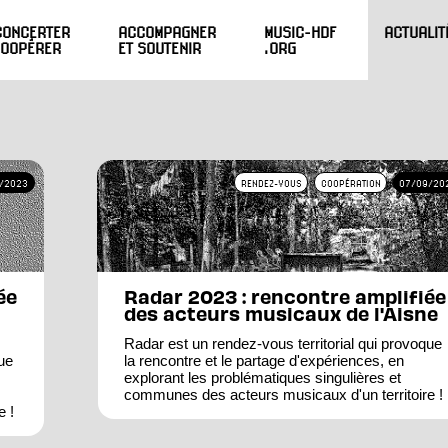
CONCERTER
ACCOMPAGNER
MUSIC-HDF
ACTUALIT
COOPÉRER
ET SOUTENIR
.ORG
/2023
RENDEZ-VOUS
COOPÉRATION
07/09/20
ée
Radar 2023 : rencontre amplifiée
des acteurs musicaux de l'Aisne
Radar est un rendez-vous territorial qui provoque
ue
la rencontre et le partage d'expériences, en
explorant les problématiques singulières et
communes des acteurs musicaux d'un territoire !
e !