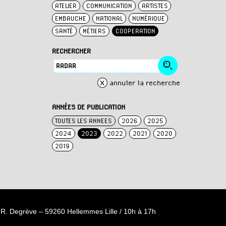
ATELIER
COMMUNICATION
ARTISTES
EMBAUCHE
NATIONAL
NUMÉRIQUE
SANTÉ
MÉTIERS
COOPERATION
RECHERCHER
x
annuler la recherche
ANNÉES DE PUBLICATION
TOUTES LES ANNEES
2026
2025
2024
2023
2022
2021
2020
2019
R. Degrève – 59260 Hellemmes Lille / 10h à 17h