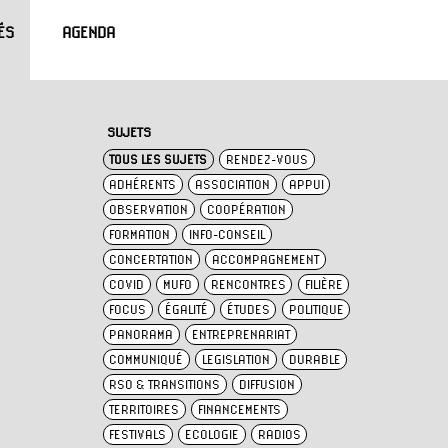
ÉS
AGENDA
SUJETS
TOUS LES SUJETS
RENDEZ-VOUS
ADHÉRENTS
ASSOCIATION
APPUI
OBSERVATION
COOPÉRATION
FORMATION
INFO-CONSEIL
CONCERTATION
ACCOMPAGNEMENT
COVID
MUFO
RENCONTRES
FILIÈRE
FOCUS
ÉGALITÉ
ÉTUDES
POLITIQUE
PANORAMA
ENTREPRENARIAT
COMMUNIQUÉ
LEGISLATION
DURABLE
RSO & TRANSITIONS
DIFFUSION
TERRITOIRES
FINANCEMENTS
FESTIVALS
ECOLOGIE
RADIOS