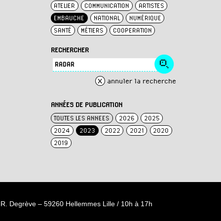
ATELIER
COMMUNICATION
ARTISTES
EMBAUCHE
NATIONAL
NUMÉRIQUE
SANTÉ
MÉTIERS
COOPERATION
RECHERCHER
x
annuler la recherche
ANNÉES DE PUBLICATION
TOUTES LES ANNEES
2026
2025
2024
2023
2022
2021
2020
2019
R. Degrève – 59260 Hellemmes Lille / 10h à 17h