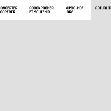
CONCERTER
ACCOMPAGNER
MUSIC-HDF
ACTUALIT
COOPÉRER
ET SOUTENIR
.ORG