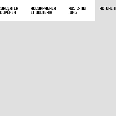
CONCERTER
ACCOMPAGNER
MUSIC-HDF
ACTUALIT
COOPÉRER
ET SOUTENIR
.ORG