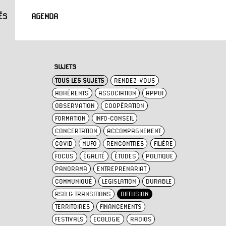
ÉS
AGENDA
SUJETS
TOUS LES SUJETS
RENDEZ-VOUS
ADHÉRENTS
ASSOCIATION
APPUI
OBSERVATION
COOPÉRATION
FORMATION
INFO-CONSEIL
CONCERTATION
ACCOMPAGNEMENT
COVID
MUFO
RENCONTRES
FILIÈRE
FOCUS
ÉGALITÉ
ÉTUDES
POLITIQUE
PANORAMA
ENTREPRENARIAT
COMMUNIQUÉ
LEGISLATION
DURABLE
RSO & TRANSITIONS
DIFFUSION
TERRITOIRES
FINANCEMENTS
FESTIVALS
ECOLOGIE
RADIOS