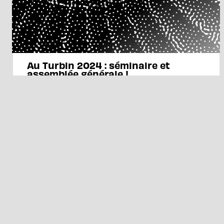
Au Turbin 2024 : séminaire et
assemblée générale !
Les 29 et 30 mai à la Biscuiterie (Château Thierry), les
structures adhérentes du pôle Haute Fidélité et toute la
filière locale sont invitées à notre Forum Régional des
Musiques Actuelles afin d'échanger et construire sur
des thématiques qui préoccupent nos quotidiens.
RENDEZ-VOUS
RENCONTRES
MUFO
22/03/2023