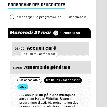
PROGRAMME DES RENCONTRES
+
Télécharger le programme en PDF imprimable
Mercredi 27 mai
BAZAAR ST SO
Accueil café
09H00
LES HALLES - CAFÉ BAZAAR
Assemblée générale
10H00
VIE ASSOCIATIVE
LES HALLES - PARTIE BASSE
2H30
AG annuelle
du pôle des musiques
actuelles Haute Fidélité
. Bilans et
programme d'activité, présentation des
nouveaux statuts, élection du conseil