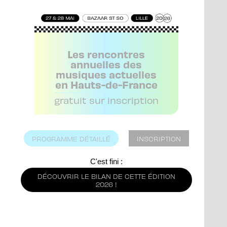
Les rencontres
annuelles des
musiques actuelles
en Hauts-de-France
gratuit sur inscription
PROGRAMME DÉTAILLÉ
INSCRIPTION
C'est fini :
DÉCOUVRIR LE BILAN DE CETTE ÉDITION
2026 !