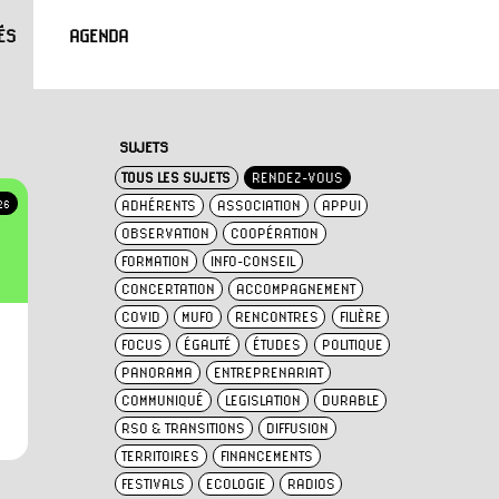
ÉS
AGENDA
SUJETS
TOUS LES SUJETS
RENDEZ-VOUS
ADHÉRENTS
ASSOCIATION
APPUI
26
OBSERVATION
COOPÉRATION
FORMATION
INFO-CONSEIL
CONCERTATION
ACCOMPAGNEMENT
COVID
MUFO
RENCONTRES
FILIÈRE
FOCUS
ÉGALITÉ
ÉTUDES
POLITIQUE
PANORAMA
ENTREPRENARIAT
COMMUNIQUÉ
LEGISLATION
DURABLE
RSO & TRANSITIONS
DIFFUSION
TERRITOIRES
FINANCEMENTS
FESTIVALS
ECOLOGIE
RADIOS