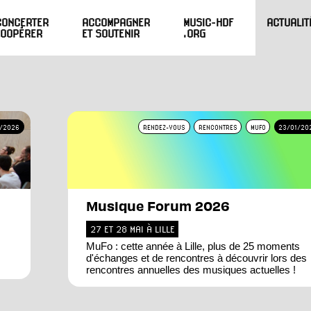
CONCERTER
ACCOMPAGNER
MUSIC-HDF
ACTUALIT
COOPÉRER
ET SOUTENIR
.ORG
/2026
RENDEZ-VOUS
RENCONTRES
MUFO
23/01/20
Musique Forum 2026
27 ET 28 MAI À LILLE
MuFo : cette année à Lille, plus de 25 moments
d'échanges et de rencontres à découvrir lors des
rencontres annuelles des musiques actuelles !