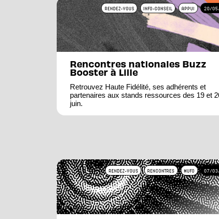
RENDEZ-VOUS
INFO-CONSEIL
APPUI
20/05
Rencontres nationales Buzz
Booster à Lille
Retrouvez Haute Fidélité, ses adhérents et
partenaires aux stands ressources des 19 et 2
juin.
RENDEZ-VOUS
RENCONTRES
MUFO
07/03