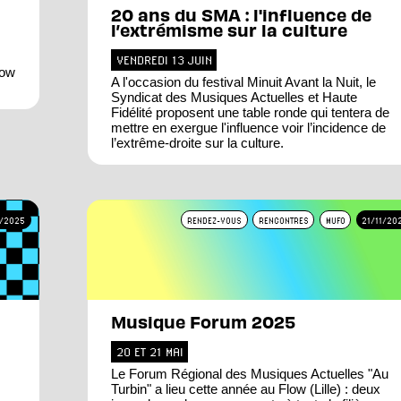
20 ans du SMA : l'influence de
l’extrémisme sur la culture
VENDREDI 13 JUIN
low
A l'occasion du festival Minuit Avant la Nuit, le
Syndicat des Musiques Actuelles et Haute
Fidélité proposent une table ronde qui tentera de
mettre en exergue l'influence voir l’incidence de
l’extrême-droite sur la culture.
/2025
RENDEZ-VOUS
RENCONTRES
MUFO
21/11/20
Musique Forum 2025
20 ET 21 MAI
Le Forum Régional des Musiques Actuelles "Au
Turbin" a lieu cette année au Flow (Lille) : deux