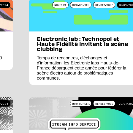
/2024
NIGHTLIFE
INFO-CONSEIL
RENDEZ-VOUS
19/03/20
Electronic lab : Technopol et
Haute Fidélité invitent la scène
clubbing
0
Temps de rencontres, d'échanges et
d'information, les Electronic labs Hauts-de-
France débarquent cette année pour fédérer la
scène électro autour de problématiques
communes.
/2024
INFO-CONSEIL
RENDEZ-VOUS
29/01/20