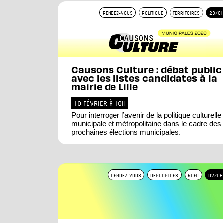
RENDEZ-VOUS
POLITIQUE
TERRITOIRES
23/01
Causons Culture : débat public
avec les listes candidates à la
mairie de Lille
10 FÉVRIER À 18H
Pour interroger l’avenir de la politique culturelle
municipale et métropolitaine dans le cadre des
prochaines élections municipales.
RENDEZ-VOUS
RENCONTRES
MUFO
02/06