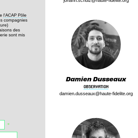
johann
.schulz@
haute-fidelite.
org
de
l'ACAP Pôle
es compagnies
ture)
maisons des
erie sont mis
Damien Dusseaux
OBSERVATION
damien
.dusseaux@
haute-fidelite.
org
*