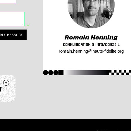
*
RLE MESSAGE
Romain Henning
COMMUNICATION & INFO/CONSEIL
romain
.henning@
haute-fidelite.
org
+
l