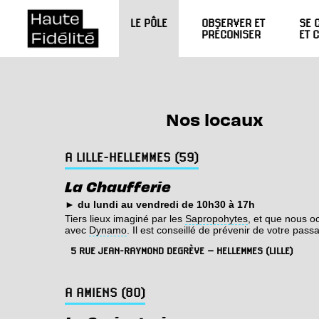
LE PÔLE
OBSERVER ET
SE 
PRÉCONISER
ET 
Nos locaux
A LILLE-HELLEMMES (59)
La Chaufferie
► du lundi au vendredi de 10h30 à 17h
Tiers lieux imaginé par les
Sapropohytes
, et que nous o
avec
Dynamo
. Il est conseillé de prévenir de votre pas
5 RUE JEAN-RAYMOND DEGRÈVE – HELLEMMES (LILLE)
A AMIENS (80)