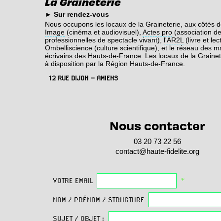
La Graineterie
► Sur rendez-vous
Nous occupons les locaux de la Graineterie, aux côtés 
Image
(cinéma et audiovisuel),
Actes pro
(association d
professionnelles de spectacle vivant),
l'AR2L
(livre et lec
Ombelliscience
(culture scientifique), et le réseau des 
écrivains des Hauts-de-France. Les locaux de la Grainet
à disposition par la Région Hauts-de-France.
12 RUE DIJON – AMIENS
Nous contacter
03 20 73 22 56
contact
@haute
-fidelite
.org
VOTRE EMAIL
*
NOM / PRÉNOM / STRUCTURE
SUJET / OBJET :