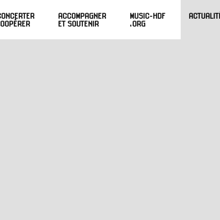
CONCERTER
ACCOMPAGNER
MUSIC-HDF
ACTUALIT
COOPÉRER
ET SOUTENIR
.ORG