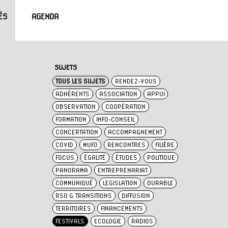
ÉS
AGENDA
SUJETS
TOUS LES SUJETS
RENDEZ-VOUS
ADHÉRENTS
ASSOCIATION
APPUI
OBSERVATION
COOPÉRATION
FORMATION
INFO-CONSEIL
CONCERTATION
ACCOMPAGNEMENT
COVID
MUFO
RENCONTRES
FILIÈRE
FOCUS
ÉGALITÉ
ÉTUDES
POLITIQUE
PANORAMA
ENTREPRENARIAT
COMMUNIQUÉ
LEGISLATION
DURABLE
RSO & TRANSITIONS
DIFFUSION
TERRITOIRES
FINANCEMENTS
FESTIVALS
ECOLOGIE
RADIOS