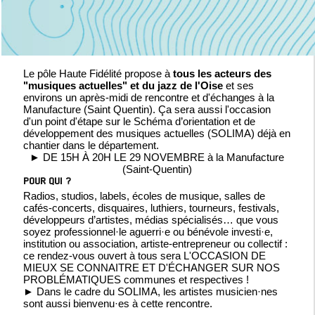
Le pôle Haute Fidélité propose à
tous les acteurs des
"musiques actuelles" et du jazz de l'Oise
et ses
environs un après-midi de rencontre et d'échanges à
la
Manufacture (Saint Quentin). Ça sera aussi l'occasion
d'un point d'étape sur le
Schéma d’orientation et de
développement des musiques actuelles (SOLIMA)
déjà en
chantier dans le département.
► DE 15H À 20H LE 29 NOVEMBRE à la Manufacture
(Saint-Quentin)
POUR QUI ?
Radios, studios, labels, écoles de musique, salles de
cafés-concerts, disquaires, luthiers, tourneurs, festivals,
développeurs d’artistes, médias spécialisés… que vous
soyez professionnel·le aguerri·e ou bénévole investi·e,
institution ou association, artiste-entrepreneur ou collectif :
ce rendez-vous ouvert à tous sera L'OCCASION DE
MIEUX SE CONNAITRE ET D'ÉCHANGER SUR NOS
PROBLÉMATIQUES communes et respectives !
► Dans le cadre du SOLIMA, les artistes musicien·nes
sont aussi bienvenu·es à cette rencontre.