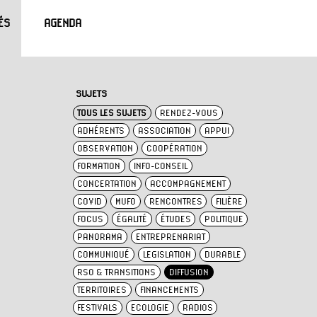
ÉS
AGENDA
SUJETS
TOUS LES SUJETS
RENDEZ-VOUS
ADHÉRENTS
ASSOCIATION
APPUI
OBSERVATION
COOPÉRATION
FORMATION
INFO-CONSEIL
CONCERTATION
ACCOMPAGNEMENT
COVID
MUFO
RENCONTRES
FILIÈRE
FOCUS
ÉGALITÉ
ÉTUDES
POLITIQUE
PANORAMA
ENTREPRENARIAT
COMMUNIQUÉ
LEGISLATION
DURABLE
RSO & TRANSITIONS
DIFFUSION
TERRITOIRES
FINANCEMENTS
FESTIVALS
ECOLOGIE
RADIOS