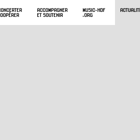
CONCERTER
ACCOMPAGNER
MUSIC-HDF
ACTUALIT
COOPÉRER
ET SOUTENIR
.ORG