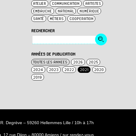
ATELIER
COMMUNICATION
ARTISTES
EMBAUCHE
NATIONAL
NUMÉRIQUE
SANTÉ
MÉTIERS
COOPERATION
RECHERCHER
ANNÉES DE PUBLICATION
TOUTES LES ANNEES
2026
2025
2024
2023
2022
2021
2020
2019
R. Degrève – 59260 Hellemmes Lille / 10h à 17h
12 rue Dijon – 80000 Amiens / sur rendez-vous