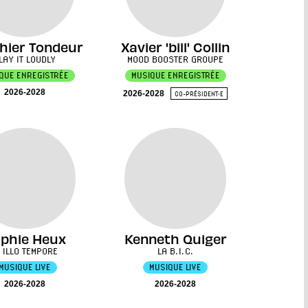
hier Tondeur
Xavier 'bill' Collin
LAY IT LOUDLY
MOOD BOOSTER GROUPE
QUE ENREGISTRÉE
MUSIQUE ENREGISTRÉE
2026-2028
2026-2028
CO-PRÉSIDENT·E
phie Heux
Kenneth Quiger
N ILLO TEMPORE
LA B.I.C.
MUSIQUE LIVE
MUSIQUE LIVE
2026-2028
2026-2028