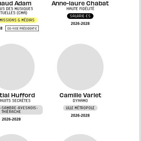
naud Adam
Anne-laure Chabat
US DES MUSIQUES
HAUTE FIDÉLITÉ
TUELLES (CMA)
SALARIE·ES
MISSIONS & MÉDIAS
2026-2028
28
CO-VICE PRÉSIDENT·E
tial Hufford
Camille Varlet
 NUITS SECRÈTES
DYNAMO
T-SAMBRE-AVESNOIS-
LILLE MÉTROPOLE
THIÉRACHE
2026-2028
2026-2028