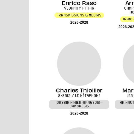
Enrico Raso
Ar
VEDANITY AFFAIR
CAMP
AC
TRANSMISSIONS & MÉDIAS
TRANS
2026-2028
2026-20
Charles Thiollier
Mar
9-9BIS / LE MÉTAPHONE
LES
BASSIN MINIER-ARAGEOIS-
HAINAU
CAMBRESIS
2026-2028