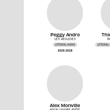
Peggy Andre
Thi
LES 4ECLUSES
R
LITTORAL NORD
LITTORAL
2026-2028
Alex Monville
ASCA L'OUVRE-BOÎTE