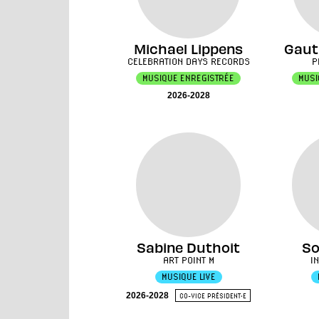
Michael Lippens
Gaut
CELEBRATION DAYS RECORDS
P
MUSIQUE ENREGISTRÉE
MUSI
2026-2028
Sabine Duthoit
So
ART POINT M
I
MUSIQUE LIVE
2026-2028
CO-VICE PRÉSIDENT·E