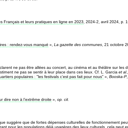
des Français et leurs pratiques en ligne en 2023
, 2024-2, avril 2024, p. 1
laires : rendez-vous manqué
»,
La gazette des communes
, 21 octobre 2
arent ne pas être allées au concert, au cinéma et au théâtre sur les d
timent ne pas se sentir à leur place dans ces lieux. Cf. L. Garcia
et al.
artiers populaires : "les festivals c’est pas fait pour nous"
»,
Booska-P
ur dire non à l’extrême droite
»,
op. cit.
e suggère que de fortes dépenses culturelles de fonctionnement peuv
érant pour les populations déjà usagères des lieux culturels, cela peut 