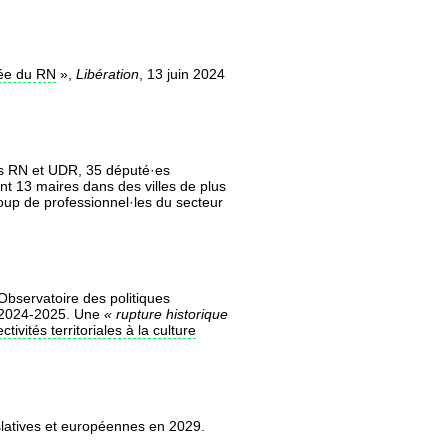
tée du RN
»,
Libération
, 13 juin 2024
·es RN et UDR, 35 député·es
 13 maires dans des villes de plus
oup de professionnel·les du secteur
’Observatoire des politiques
ur 2024-2025. Une
« rupture historique
tivités territoriales à la culture
slatives et européennes en 2029.