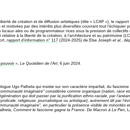
berté de création et de diffusion artistiques (dite « LCAP »), le rappor
t motivées par des intérêts plus diversifiés couvrant tout l’échiquier p
s locaux·ales ou de programmateur·rices sous la pression de collectifs c
oi relative à la liberté de la création, à l’architecture et au patrimoine 
ort,
rapport d'information n° 117
(2024-2025) de Else Joseph
et al.
, dé
 pouvoir
»,
Le Quotidien de l’Art
, 6 juin 2024.
ciologue Ugo Palheta qui insiste sur son caractère imparfait, du fascis
ommunauté imaginaire" considérée comme organique (nation, race et/ou 
égénération qui doit passer par la purification ethno-raciale, par l’anéa
syndicale, religieuse, journalistique ou artistique), autrement dit par l’é
ommunauté imaginaire", en particulier la présence visible de minorités et
Palheta,
Comment le fascisme gagne la France. De Macron à Le Pen
, 