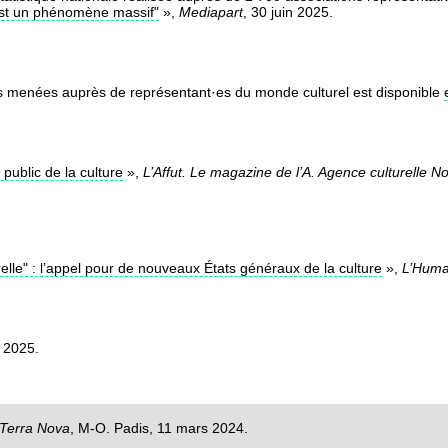
 est un phénomène massif"
»,
Mediapart
, 30 juin 2025.
 menées auprès de représentant·es du monde culturel est disponible
 public de la culture
»,
L’Affut. Le magazine de l’A. Agence culturelle N
relle" : l’appel pour de nouveaux États généraux de la culture
»,
L’Huma
n 2025.
Terra Nova
, M-O. Padis, 11 mars 2024.