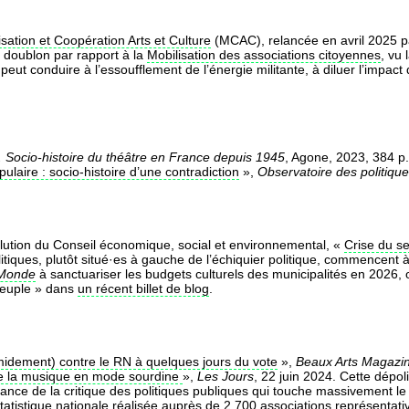
isation et Coopération Arts et Culture
(MCAC), relancée en avril 2025 p
ie doublon par rapport à la
Mobilisation des associations citoyennes
, vu 
peut conduire à l’essoufflement de l’énergie militante, à diluer l’impact
. Socio-histoire du théâtre en France depuis 1945
, Agone, 2023, 384 p.
ulaire : socio-histoire d’une contradiction
»,
Observatoire des politique
olution du Conseil économique, social et environnemental, «
Crise du se
iques, plutôt situé·es à gauche de l’échiquier politique, commencent à p
Monde
à sanctuariser les budgets culturels des municipalités en 2026, 
 peuple » dans
un récent billet de blog
.
imidement) contre le RN à quelques jours du vote
»,
Beaux Arts Magazi
de la musique en mode sourdine
»,
Les Jours
, 22 juin 2024. Cette dépoli
tance de la critique des politiques publiques qui touche massivement le
tistique nationale réalisée auprès de 2 700 associations représentativ