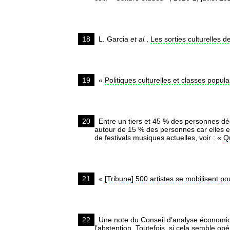
18
L. Garcia
et al.
,
Les sorties culturelles 
19
«
Politiques culturelles et classes popu
20
Entre un tiers et 45 % des personnes décl
autour de 15 % des personnes car elles es
de festivals musiques actuelles, voir : «
Qu
21
«
[Tribune] 500 artistes se mobilisent po
22
Une note du Conseil d’analyse économiqu
l’abstention. Toutefois, si cela semble op