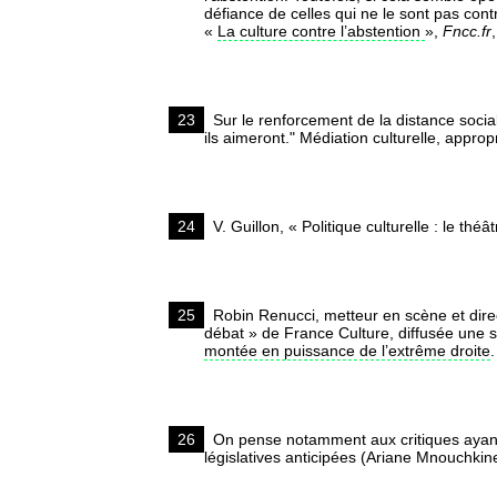
défiance de celles qui ne le sont pas contr
«
La culture contre l’abstention
»,
Fncc.fr
23
Sur le renforcement de la distance sociale
ils aimeront." Médiation culturelle, appro
24
V. Guillon, « Politique culturelle : le théâ
25
Robin Renucci, metteur en scène et direct
débat » de France Culture, diffusée une s
montée en puissance de l’extrême droite
.
26
On pense notamment aux critiques ayant ci
législatives anticipées (Ariane Mnouchkin