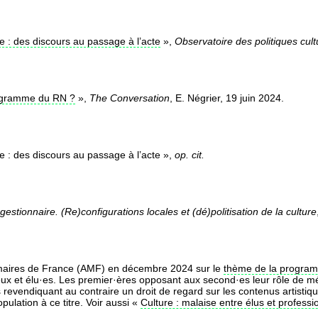
te : des discours au passage à l’acte
»,
Observatoire des politiques cult
rogramme du RN ?
»,
The Conversation
, E. Négrier, 19 juin 2024.
e : des discours au passage à l’acte »,
op. cit.
 le gestionnaire. (Re)configurations locales et (dé)politisation de la culture
 maires de France (AMF) en décembre 2024 sur le
thème de la programm
ieux et élu·es. Les premier·ères opposant aux second·es leur rôle de mé
es revendiquant au contraire un droit de regard sur les contenus artistiq
pulation à ce titre. Voir aussi «
Culture : malaise entre élus et profess