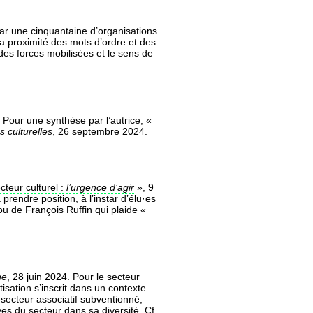
ar une cinquantaine d’organisations
la proximité des mots d’ordre et des
 des forces mobilisées et le sens de
 Pour une synthèse par l’autrice, «
s culturelles
, 26 septembre 2024.
cteur culturel :
l’urgence d’agir
», 9
rendre position, à l’instar d’élu·es
ou de François Ruffin qui plaide «
ne
, 28 juin 2024. Pour le secteur
tisation s’inscrit dans un contexte
 secteur associatif subventionné,
es du secteur dans sa diversité. Cf.