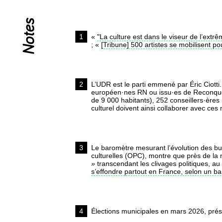
Notes
1
«
"La culture est dans le viseur de l’extr
; «
[Tribune] 500 artistes se mobilisent po
2
L’UDR est le parti emmené par Éric Ciotti.
européen·nes RN ou issu·es de Reconquêt
de 9 000 habitants), 252 conseillers·ère
culturel doivent ainsi collaborer avec ce
3
Le baromètre mesurant l’évolution des budge
culturelles (OPC), montre que près de la 
»
transcendant les clivages politiques, au
s’effondre partout en France, selon un ba
4
Élections municipales en mars 2026, prési