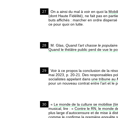
27
On a ainsi du mal à voir en quoi la
Mobil
(dont Haute Fidélité), ne fait pas en part
buts affichés : marcher en ordre dispersé 
ce pour quoi on lutte.
28
M. Glas,
Quand l’art chasse le populaire
Quand le théâtre public perd de vue le pop
29
Voir à ce propos la conclusion de la rés
mai 2023, p. 20-21. Des responsables polit
socialistes appelant dans
une tribune au
pour un nouveau contrat entre l’art et le
30
«
Le monde de la culture se mobilise (t
musical, lire : «
Contre le RN, le monde 
plus large d’autocensure et de mise à dis
comme le confirme la première enquête sta