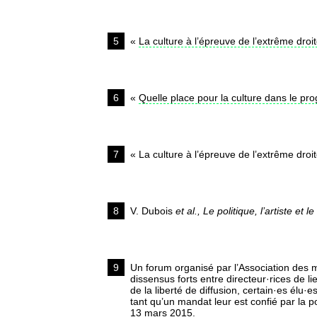
5
«
La culture à l’épreuve de l’extrême droi
6
«
Quelle place pour la culture dans le p
7
« La culture à l’épreuve de l’extrême droit
8
V. Dubois
et al., Le politique, l’artiste et
9
Un forum organisé par l’Association des
dissensus forts entre directeur·rices de l
de la liberté de diffusion, certain·es élu·
tant qu’un mandat leur est confié par la po
13 mars 2015.