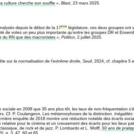
a culture cherche son souffle
»,
Blast
, 23 mars 2025.
ème
nalysés depuis le début de la 17
législature, ces deux groupes ont v
 de votes un peu plus importante qu’entre les groupes DR et Ensemble
che du RN que des macronistes
»,
Politico
, 2 juillet 2025.
te sur la normalisation de l’extrême droite
,
Seuil
, 2024, cf. chapitre 5 
e sociale en 2008 que 35 ans plus tôt, les taux de non-fréquentation s’
urs. Cf. P. Coulangeon, Les métamorphoses de la distinction.
Inégalités
ernière enquête de 2018 montre une réduction notable des écarts socia
té relative pour le cinéma et un creusement des écarts pour les lieux p
assique, de rock et de jazz. P. Lombardo et L. Wolff,
50 ans de pratiq
20, p. 3, 47, 60 et 65.