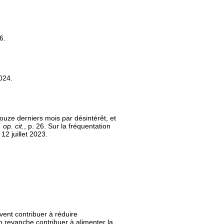
6.
024.
ouze derniers mois par désintérêt, et
, op. cit.
, p. 26. Sur la fréquentation
, 12 juillet 2023.
ent contribuer à réduire
en revanche contribuer à alimenter la