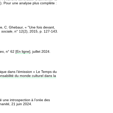
c.). Pour une analyse plus complète :
le, C. Ghebaur, « "Une fois devant,
 sociale
, n° 12(2), 2015, p. 127-143.
les
, n° 62 [
En ligne
], juillet 2024.
atique dans l’émission « Le Temps du
onsabilité du monde culturel dans la
é une introspection à l’orée des
manité
, 21 juin 2024.