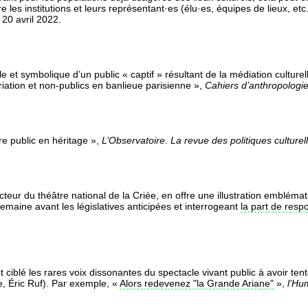
e les institutions et leurs représentant·es (élu·es, équipes de lieux, et
, 20 avril 2022.
 et symbolique d’un public « captif » résultant de la médiation culturel
priation et non-publics en banlieue parisienne »,
Cahiers d’anthropologie
tre public en héritage »,
L’Observatoire. La revue des politiques culturel
eur du théâtre national de la Criée, en offre une illustration emblém
emaine avant les législatives anticipées et interrogeant
la part de resp
blé les rares voix dissonantes du spectacle vivant public à avoir tent
e, Éric Ruf). Par exemple, «
Alors redevenez "la Grande Ariane"
»,
l’Hu