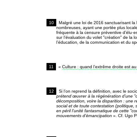
10
Malgré une loi de 2016 sanctuarisant la li
nombreuses, ayant une portée plus locale e
fréquente à la censure préventive d’élu·e
sur l’évaluation du volet "création" de la l
l’éducation, de la communication et du sp
11
«
Culture : quand l’extrême droite est au
12
Si l’on reprend la définition, avec le so
prétend œuvrer à la régénération d’une "c
décomposition, voire la disparition : une r
social et de toute contestation (politique, 
en péril l’unité fantasmatique de cette "c
mouvements d’émancipation
». Cf. Ugo 