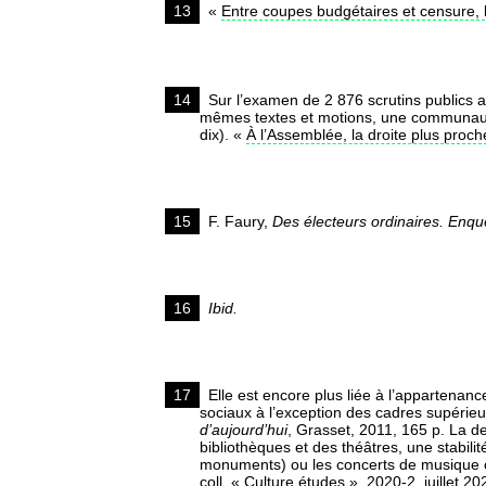
13
«
Entre coupes budgétaires et censure, l
14
Sur l’examen de 2 876 scrutins publics a
mêmes textes et motions, une communauté
dix). «
À l’Assemblée, la droite plus pro
15
F. Faury,
Des électeurs ordinaires. Enquê
16
Ibid.
17
Elle est encore plus liée à l’appartenanc
sociaux à l’exception des cadres supérie
d’aujourd’hui
, Grasset, 2011, 165 p. La d
bibliothèques et des théâtres, une stabili
monuments) ou les concerts de musique cl
coll. « Culture études », 2020-2, juillet 20