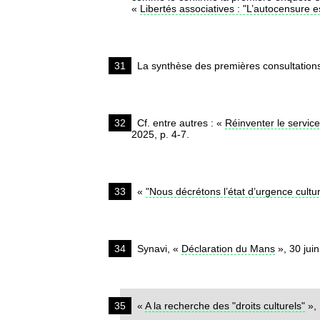
«
Libertés associatives : "L’autocensure
31
La synthèse des premières consultations
32
Cf. entre autres : «
Réinventer le service
2025, p. 4-7.
33
«
"Nous décrétons l’état d’urgence cultu
34
Synavi, «
Déclaration du Mans
», 30 jui
35
«
A la recherche des "droits culturels"
»,