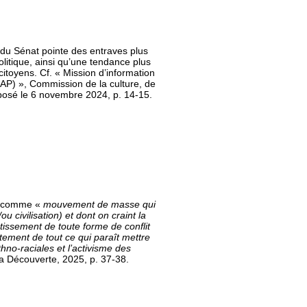
t du Sénat pointe des entraves plus
olitique, ainsi qu’une tendance plus
itoyens. Cf. « Mission d’information
(LCAP) », Commission de la culture, de
posé le 6 novembre 2024, p. 14-15.
me comme «
mouvement de masse qui
civilisation) et dont on craint la
ntissement de toute forme de conflit
vitement de tout ce qui paraît mettre
hno-raciales et l’activisme des
La Découverte, 2025, p. 37-38.