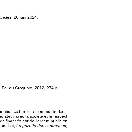
urelles
, 26 juin 2024.
, Ed. du Croquant, 2012, 274 p.
ation culturelle
a bien montré les
diateur avec la société et le respect
ues financés par de l’argent public en
ionnels
»,
La gazette des communes
,