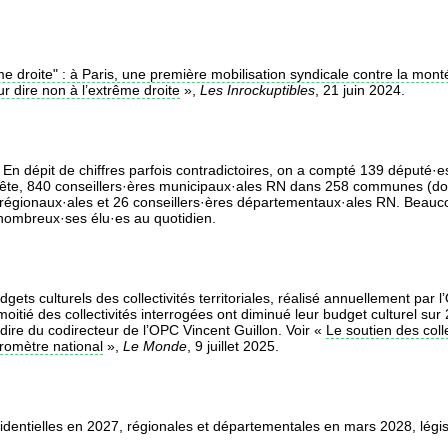
ême droite" : à Paris, une première mobilisation syndicale contre la mon
ur dire non à l’extrême droite
»,
Les Inrockuptibles
, 21 juin 2024.
 En dépit de chiffres parfois contradictoires, on a compté 139 député
e, 840 conseillers·ères municipaux·ales RN dans 258 communes (dont
s régionaux·ales et 26 conseillers·ères départementaux·ales RN. Beauc
s nombreux·ses élu·es au quotidien.
ts culturels des collectivités territoriales, réalisé annuellement par l
moitié des collectivités interrogées ont diminué leur budget culturel s
 dire du codirecteur de l’OPC Vincent Guillon. Voir «
Le soutien des collec
romètre national
»,
Le Monde
, 9 juillet 2025.
dentielles en 2027, régionales et départementales en mars 2028, légi